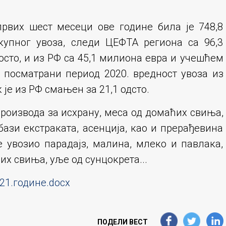
рвих шест месеци ове године била је 748,8
купног увоза, следи ЦЕФТА региона са 96,3
осто, и из РФ са 45,1 милиона евра и учешћем
а посматрани период 2020. вредност увоза из
 је из РФ смањен за 21,1 одсто.
производа за исхрану, меса од домаћих свиња,
бази екстраката, асенција, као и прерађевина
 увозио парадајз, малина, млеко и павлака,
их свиња, уље од сунцокрета...
021.године.docx
ПОДЕЛИ ВЕСТ