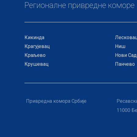
Регионалне привредне коморе
Кикинда
Лескова
Крагујевац
Ниш
Краљево
Нови Сад
Крушевац
Панчево
Привредна комора Србије
Ресавска
11000 Б