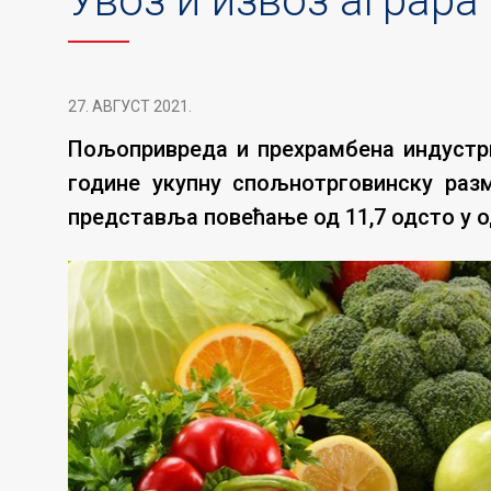
Увоз и извоз аграра 
27. АВГУСТ 2021.
Пољопривреда и прехрамбена индустри
године укупну спољнотрговинску раз
представља повећање од 11,7 одсто у од