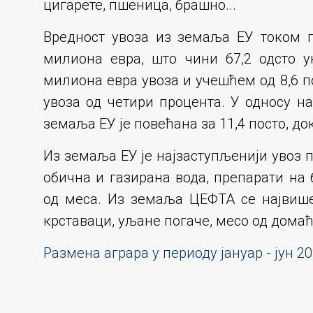
цигарете, пшеница, брашно...
Вредност увоза из земаља ЕУ током п
милиона евра, што чини 67,2 одсто у
милиона евра увоза и учешћем од 8,6 п
увоза од четири процента. У односу н
земаља ЕУ је повећана за 11,4 посто, док
Из земаља ЕУ је најзаступљенији увоз 
обична и газирана вода, препарати на 
од меса. Из земаља ЦЕФТА се највише
крставаци, уљане погаче, месо од домаћ
Размена аграра у периоду јануар - јун 2