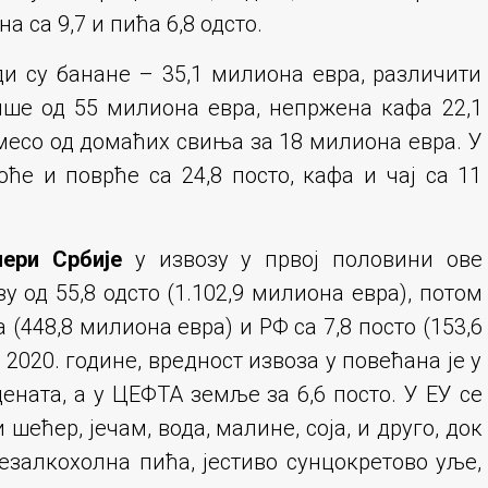
 са 9,7 и пића 6,8 одсто.
ди су банане – 35,1 милиона евра, различити
ише од 55 милиона евра, непржена кафа 22,1
 месо од домаћих свиња за 18 милиона евра. У
ће и поврће са 24,8 посто, кафа и чај са 11
нери Србије
у извозу у првој половини ове
 од 55,8 одсто (1.102,9 милиона евра), потом
(448,8 милиона евра) и РФ са 7,8 посто (153,6
2020. године, вредност извоза у повећана је у
цената, а у ЦЕФТА земље за 6,6 посто. У ЕУ се
шећер, јечам, вода, малине, соја, и друго, док
езалкохолна пића, јестиво сунцокретово уље,