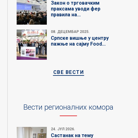
Закон о трговачким
праксама уводи фер
правила на...
08. ДЕЦЕМБАР 2025.
Српске вишње у центру
пажње на сајму Food...
СВЕ ВЕСТИ
Вести регионалних комора
24. ЈУЛ 2026.
Састанак на тему