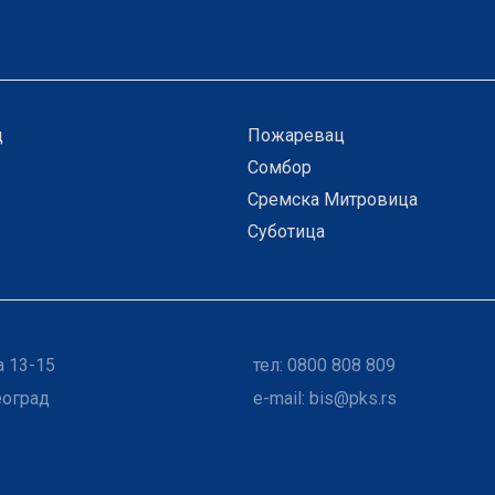
ц
Пожаревац
Сомбор
Сремска Митровица
Суботица
 13-15
тел: 0800 808 809
еоград
e-mail:
bis@pks.rs