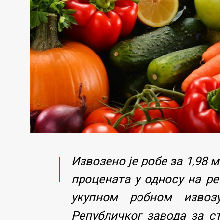
Извозено је робе за 1,98 
процената у односу на ре
укупном робном извозу
Републичког завода за ст