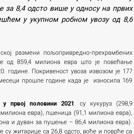
е за 8,4 одсто више у односу на првих
ешћем у укупном робном увозу од 8,6
нској размени пољопривредно-прехрамбених
е од 859,4 милиона евра што је повећање
20. године. Покривеност увоза извозом је 177
 месеци прошле године када је износила 169
 у првој половини 2021
. су кукуруз (298,9
 милиона евра), пшеница (91,1 милиона евра),
она и дуван за пушење – 86,4 милиона евра).
 су житарице са 26,8 одсто, воће и поврће са