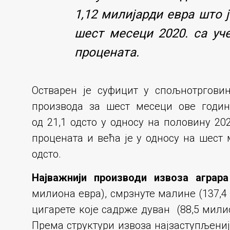
1,12 милијарди евра што ј
шест месеци 2020. са уч
процената.
Остварен је суфицит у спољнотргови
производа за шест месеци ове годин
од 21,1 одсто у односу на половину 20
процената и већа је у односу на шест
одсто.
Најважнији производи извоза аграра
милиона евра), смрзнуте малине (137,4
цигарете које садрже дуван (88,5 мили
Према структури извоза најзаступљеније