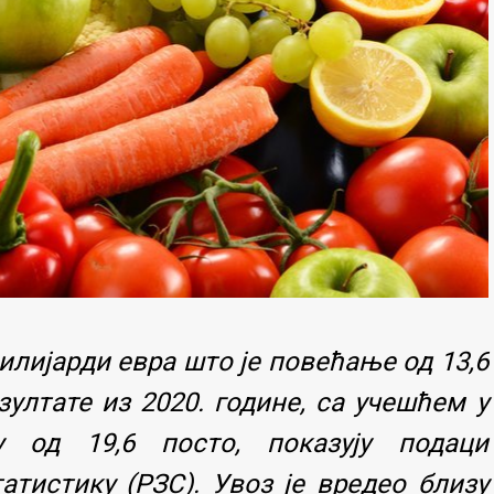
милијарди евра што је повећање од 13,6
зултате из 2020. године, са учешћем у
 од 19,6 посто, показују подаци
атистику (РЗС). Увоз је вредео близу