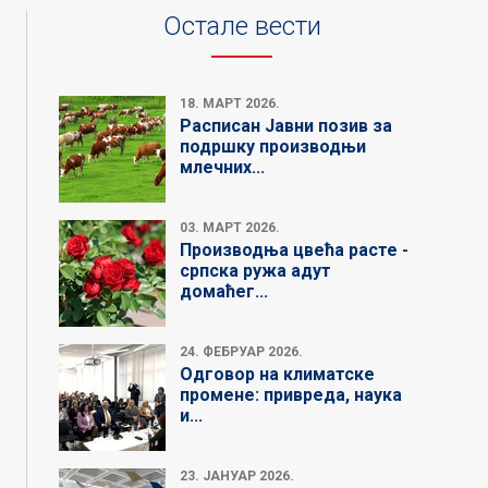
Остале вести
18. МАРТ 2026.
Расписан Јавни позив за
подршку производњи
млечних...
03. МАРТ 2026.
Производња цвећа расте -
српска ружа адут
домаћег...
24. ФЕБРУАР 2026.
Одговор на климатске
промене: привреда, наука
и...
23. ЈАНУАР 2026.