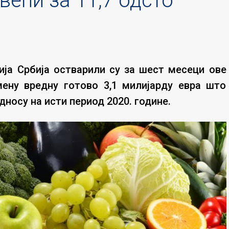
већи за 11,7 одсто
ја Србија остварили су за шест месеци ове
мену вредну готово 3,1 милијарду евра што
носу на исти период 2020. године.