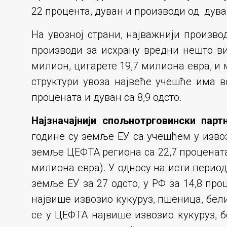
22 процента, дуван и производи од дувана
На увозној страни, најважнији произво
производи за исхрану вредни нешто в
милион, цигарете 19,7 милиона евра, и
структури увоза највеће учешће има во
процената и дуван са 8,9 одсто.
Најзначајнији спољнотрговински парт
године су земље ЕУ са учешћем у извозу
земље ЦЕФТА региона са 22,7 процената 
милиона евра). У односу на исти период 
земље ЕУ за 27 одсто, у РФ за 14,8 про
највише извозио кукуруз, пшеница, бели 
се у ЦЕФТА највише извозио кукуруз, б