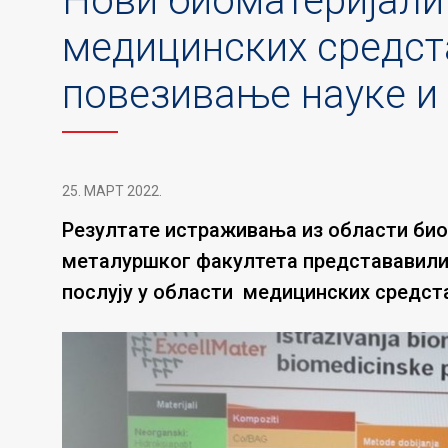
Нови биоматеријали 
медицинских средст
повезивање науке и
25. МАРТ 2022.
Резултате истраживања из области био
металуршког факултета представавили
послују у области медицинских средста