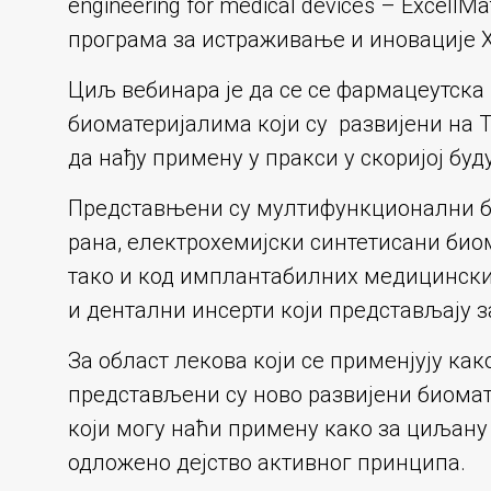
engineering for medical devices – Excell
програма за истраживање и иновације Х
Циљ вебинара је да се се фармацеутска
биоматеријалима који су развијени на
да нађу примену у пракси у скоријој буд
Представњени су мултифункционални би
рана, електрохемијски синтетисани биом
тако и код имплантабилних медицинских 
и дентални инсерти који представљају з
За област лекова који се применјују како
представљени су ново развијени биома
који могу наћи примену како за циљану 
одложено дејство активног принципа.