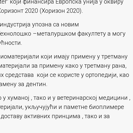
Mater“ који финансира Европска унија у оквиру
оризонт 2020 (Хоризон 2020).
 индустрија упозна са новим
 Технолошко –металуршком факултету а могу
ућности.
оматеријали који имају примену у третману
атеријали за примену како у третману рана,
средстава који се користе у ортопедији, као
амену за дентин.
 у хуманој , тако и у ветеринарској медицини ,
теријали, укључујући и паметне биоплимере
доставу активних принцима , тако и за