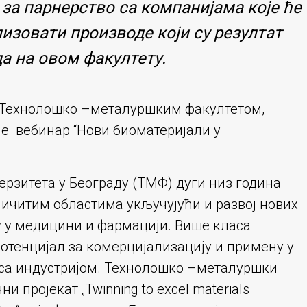
 за парнерство са компанијама које ће
изовати производе који су резултат
а на овом факултету.
 Технолошко –металуршким факултетом,
је вебинар “Нови биоматеријали у
рзитета у Београду (ТМФ) дуги низ година
ичитим областима укључујући и развој нових
у у медицини и фармацији. Више класа
потенцијал за комерцијализацију и примену у
 са индустријом. Технолошко –металуршки
 пројекат „Twinning to excel materials