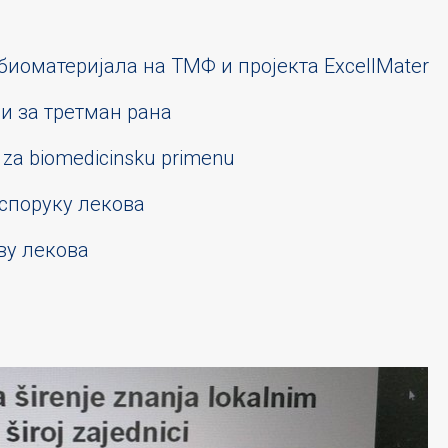
иоматеријала на ТМФ и пројекта ExcellMater
и за третман рана
li za biomedicinsku primenu
споруку лекова
ву лекова