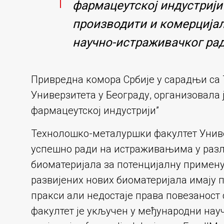
фармацеутској индустрији
производити и комерцијал
научно-истраживачког рад
Привредна комора Србије у сарадњи са
Универзитета у Београду, организовала 
фармацеутској индустрији”
Технолошко-металуршки факултет Униве
успешно ради на истраживањима у разл
биоматеријала за потенцијалну примен
развијених нових биоматеријала имају 
пракси али недостаје права повезаност
факултет је укључен у међународни научни