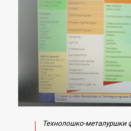
Технолошко-металуршки ф