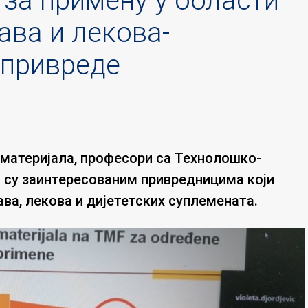
за примену у области
ава и лекова-
 привреде
материјала, професори са Технолошко-
 су заинтересованим привредницима који
ва, лекова и дијететских суплемената.