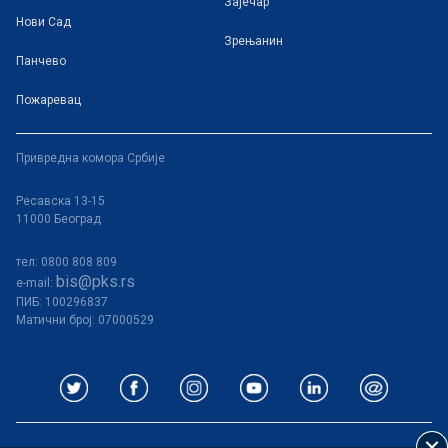
Зајечар
Нови Сад
Зрењанин
Панчево
Пожаревац
Привредна комора Србије
Ресавска 13-15
11000 Београд
тел: 0800 808 809
bis@pks.rs
e-mail:
ПИБ:
100296837
Матични број: 07000529