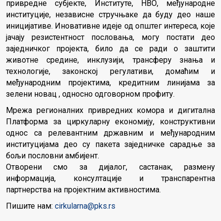
привредне субјекте, Институте, НВО, међународне
институције, независне стручњаке да буду део наше
иницијативе. Иновативне идеје од општег интереса, које
јачају резистентност пословања, могу постати део
заједничког пројекта, било да се ради о заштити
животне средине, инклузији, трансферу знања и
технологије, законској регулативи, домаћим и
међународним пројектима, кредитним линијама за
зелени новац , односно одговорном профиту.
Мрежа регионалних привредних комора и дигитална
Платформа за циркуларну економију, конструктивни
однос са релевантним државним и међународним
институцијама део су пакета заједничке сарадње за
бољи пословни амбијент.
Отворени смо за дијалог, састанак, размену
информација, консултације и транспарентна
партнерства на пројектним активностима.
Пишите нам:
cirkularna@pks.rs