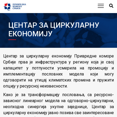
ЦЕНТАР ЗА ЦИРКУЛАРНУ
ЕКОНОМИЈУ
Центар за циркуларну економију Привредне коморе
Србије прва је инфраструктура у региону која је свој
капацитет у потпуности усмерила на промоцију и
имплементацију пословних модела који могу
одговорити на утицај климатских промена и пружити
опцију у ресурсној неизвесности.
Како је за трансформацију пословања, са ресурсно-
зависног линеарног модела на одговорно-циркуларни,
неопходна синергија укупне заједнице, Центар за
циркуларну економију јавно позива све заинтересоване