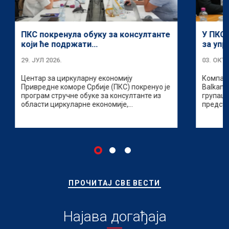
ПКС покренула обуку за консултанте
У ПКС
који ће подржати...
за упр
29. ЈУЛ 2026.
03. ОКТ
Центар за циркуларну економију
Компани
Привредне коморе Србије (ПКС) покренуо је
Balkan 
програм стручне обуке за консултанте из
групациј
области циркуларне економије,...
представ
ПРОЧИТАЈ СВЕ ВЕСТИ
Најава догађаја