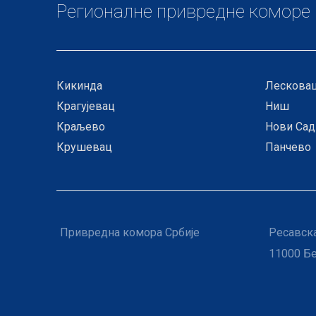
Регионалне привредне коморе
Кикинда
Лескова
Крагујевац
Ниш
Краљево
Нови Сад
Крушевац
Панчево
Привредна комора Србије
Ресавска
11000 Б