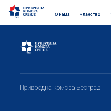
О нама
Чланство
Привредна комора Београд