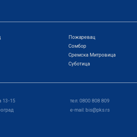
ц
Пожаревац
Сомбор
Сремска Митровица
Суботица
 13-15
тел: 0800 808 809
еоград
e-mail:
bis@pks.rs