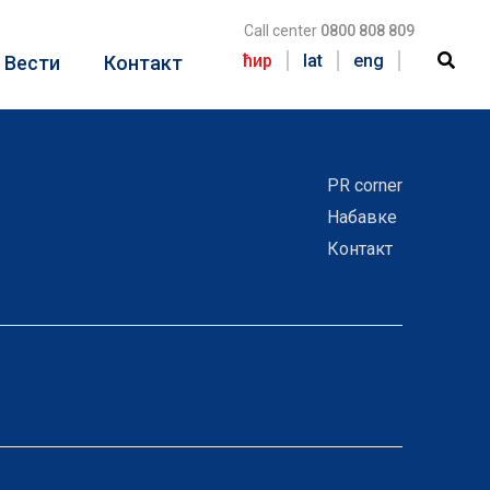
Call center
0800 808 809
ћир
lat
eng
Вести
Контакт
PR corner
Набавке
Контакт