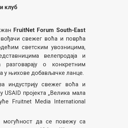
ни клуб
држан
FruitNet Forum South-East
звођачи свежег воћа и поврћа
одећим светским увозницима,
едставницима велепродаја и
 разговарају о конкретним
 у њихове добављачке ланце.
за индустрију свежег воћа и
у USAID пројекта „Велика мала
 Fruitnet Media International
 могућност да се повежу са