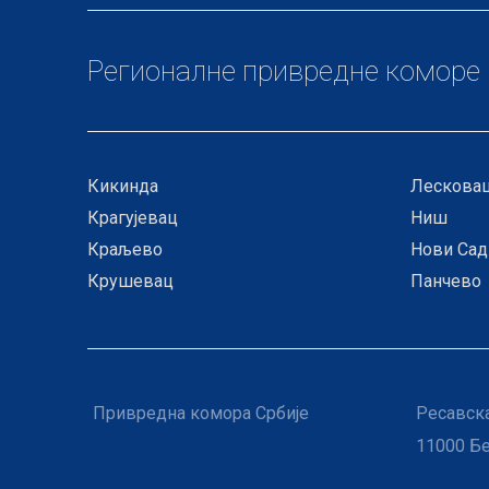
Регионалне привредне коморе
Кикинда
Лескова
Крагујевац
Ниш
Краљево
Нови Сад
Крушевац
Панчево
Привредна комора Србије
Ресавска
11000 Б