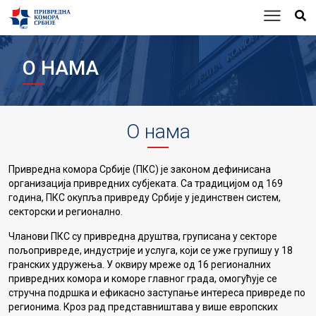
О НАМА
О нама
Привредна комора Србије (ПКС) је законом дефинисана
организација привредних субјеката. Са традицијом од 169
година, ПКС окупља привреду Србије у јединствен систем,
секторски и регионално.
Чланови ПКС су привредна друштва, груписана у секторе
пољопривреде, индустрије и услуга, који се уже групишу у 18
гранских удружења. У оквиру мреже од 16 регионалних
привредних комора и коморе главног града, омогућује се
стручна подршка и ефикасно заступање интереса привреде по
регионима. Кроз рад представништава у више европских