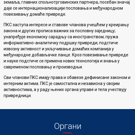
земаља, главних спољнотрговинских партнера, посебан значај
даје се интернационализацији пословања и међународном
повезивању домаће привреде.
ПКС заступа интересе и ставове чланова учешћем у креирању
закона и других прописа важних за пословну заједницу;
унапређује економску сарадњу са иностранством; пружа
информативно-аналитичку подршку привреди; подстиче
извозну активност и укључивање домаћих компанија у
међународне добављачке ланце. Кроз повезивање привреде
и науке подстиче се примена нових технологија и знања у
савременом пословању и производњи.
Сви чланови ПКС имају права и обавезе дефинисане законом и
интерним актима. ПКС је самостална и независна у својим
активностима, а у раду њених органа управе и тела учествују
привредници.
Органи