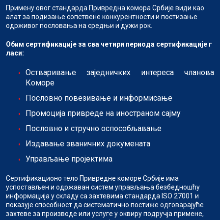
Примену овог стандарда Привредна комора Србије види као
алат за подизање сопствене конкурентности и постизање
одрживог пословања на средњи и дужи рок.
Обим
сертификације
за
сва
четири
периода
сертификације
г
ласи:
Остваривање заједничких интереса чланова
Коморе
Пословно повезивање и информисање
Промоција привреде на иностраном сајму
Пословно и стручно оспособљавање
Издавање званичних докумената
Управљање пројектима
Сертификационо тело Привредне коморе Србије има
успостављен и одржаван систем управљања безбедношћу
информација у складу са захтевима стандарда ISO 27001 и
показује способност да систематично постиже одговарајуће
захтеве за производе или услуге у оквиру подручја примене,