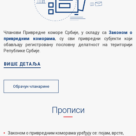
Чланови Привредне коморе Србије, у складу са
Законом о
привредним коморама
, су сви привредни субјекти који
обављају регистровану пословну делатност на територији
Републике Србије.
ВИШЕ ДЕТАЉА
Обрачун чланарине
Прописи
Законом о привредним коморама уређују се: појам, врсте,