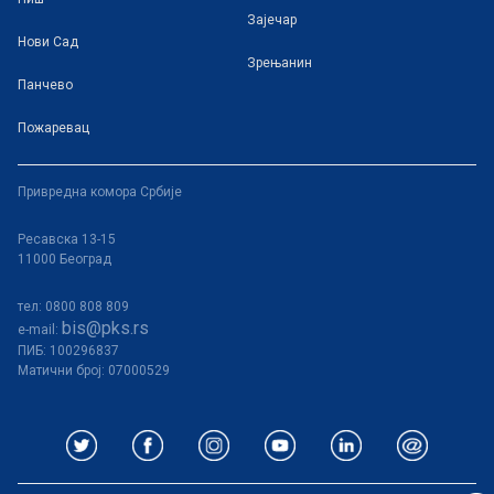
Зајечар
Нови Сад
Зрењанин
Панчево
Пожаревац
Привредна комора Србије
Ресавска 13-15
11000 Београд
тел: 0800 808 809
bis@pks.rs
e-mail:
ПИБ:
100296837
Матични број: 07000529