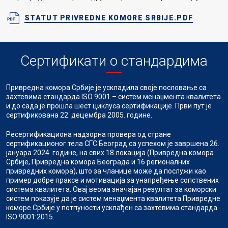
STATUT PRIVREDNE KOMORE SRBIJE.PDF
Сертификати о стандардима
Привредна комора Србије је ускладила своје пословање са
захтевима стандарда ISO 9001 – систем менаџмента квалитета
и до сада је прошла шест циклуса сертификације. Први пут је
сертификована 22. децембра 2005. године.
Ресертификациона надзорна провера од стране
сертификационог тела СГС Београд са успехом је завршена 26.
јануара 2024. године, на свих 18 локација (Привредна комора
Србије, Привредна комора Београда и 16 регионалних
привредних комора), што за чланице може да послужи као
пример добре праксе и мотивација за унапређење сопствених
система квалитета. Овај веома значајан резултат за коморски
систем показује да је систем менаџмента квалитета Привредне
коморе Србије у потпуности усклађен са захтевима стандарда
ISO 9001:2015.