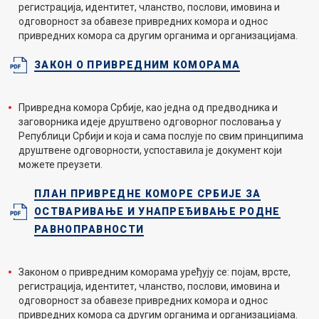
регистрација, идентитет, чланство, послови, имовина и
одговорност за обавезе привредних комора и однос
привредних комора са другим органима и организацијама.
ЗАКОН О ПРИВРЕДНИМ КОМОРАМА
Привредна комора Србије, као једна од предводника и
заговорника идеје друштвено одговорног пословања у
Републици Србији и која и сама послује по свим принципима
друштвене одговорности, успоставила је документ који
можете преузети.
ПЛАН ПРИВРЕДНЕ КОМОРЕ СРБИЈЕ ЗА
ОСТВАРИВАЊЕ И УНАПРЕЂИВАЊЕ РОДНЕ
РАВНОПРАВНОСТИ
Законом о привредним коморама уређују се: појам, врсте,
регистрација, идентитет, чланство, послови, имовина и
одговорност за обавезе привредних комора и однос
привредних комора са другим органима и организацијама.