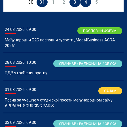
30
31
1
2
3
4
5
24.08.2026. 09:00
ПОСЛОВНИ ФОРУМ
Међународни Б2Б пословни сусрети „Meet4Business AGRA
2026“
28.08.2026. 10:00
СЕМИНАР / РАДИОНИЦА / ОБУКА
ПДВ у грађевинарству
31.08.2026. 09:00
САЈАМ
Позив за учешће у студијској посети међународном сајму
APPAREL SOURCING PARIS
03.09.2026. 09:30
СЕМИНАР / РАДИОНИЦА / ОБУКА