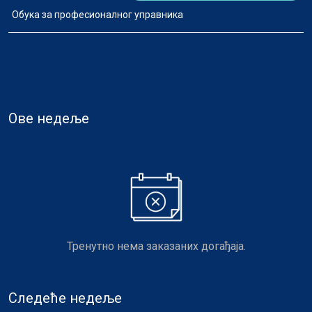
Обука за професионалног управника
Ове недеље
Тренутно нема заказаних догађаја.
Следеће недеље