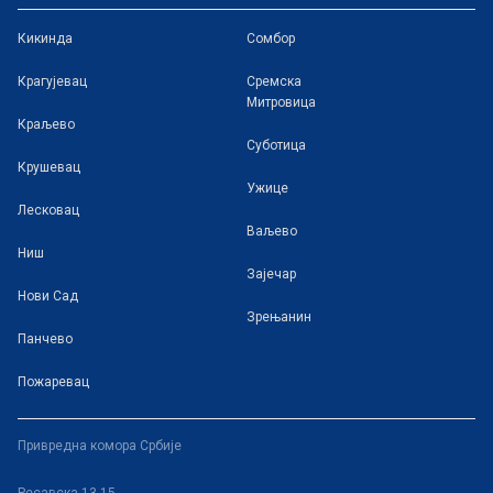
Кикинда
Сомбор
Крагујевац
Сремска
Митровица
Краљево
Суботица
Крушевац
Ужице
Лесковац
Ваљево
Ниш
Зајечар
Нови Сад
Зрењанин
Панчево
Пожаревац
Привредна комора Србије