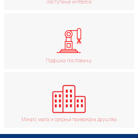
Заступање интереса
Подршка пословању
Микро, мала и средња привредна друштва