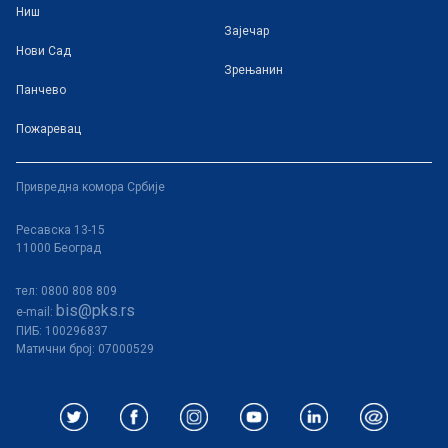
Ниш
Зајечар
Нови Сад
Зрењанин
Панчево
Пожаревац
Привредна комора Србије
Ресавска 13-15
11000 Београд
тел: 0800 808 809
bis@pks.rs
e-mail:
ПИБ:
100296837
Матични број: 07000529