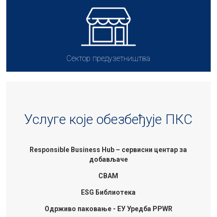
Сектор предузетништва
Услуге које обезбеђује ПКС
Responsible Business Hub – сервисни центар за
добављаче
CBAM
ESG Библиотека
Одрживо паковање - ЕУ Уредба PPWR