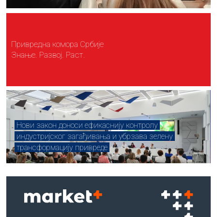
Привредна комора Србије
Знање. Развој. Раст.
Нови закон доноси ефикаснију контролу
индустријског загађивања и убрзава зелену
трансформацију привреде