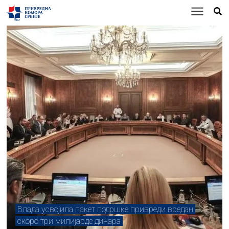
Влада усвојила пакет подршке привреди вредан
скоро три милијарде динара