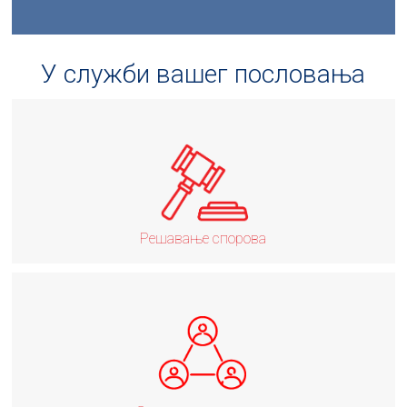
У служби вашег пословања
Решавање спорова