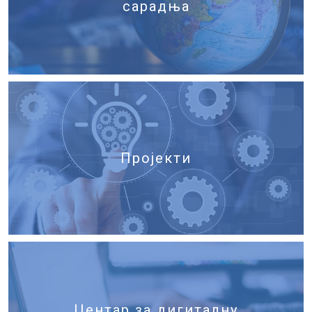
сарадња
Пројекти
Центар за дигиталну